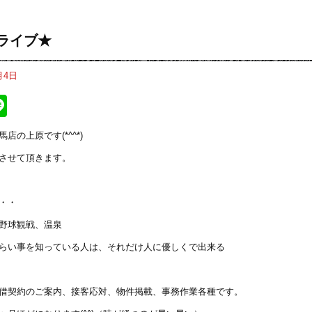
ライブ★
月4日
ebook
itter
Line
店の上原です(*^^*)
させて頂きます。
・・
野球観戦、温泉
らい事を知っている人は、それだけ人に優しくで出来る
借契約のご案内、接客応対、物件掲載、事務作業各種です。