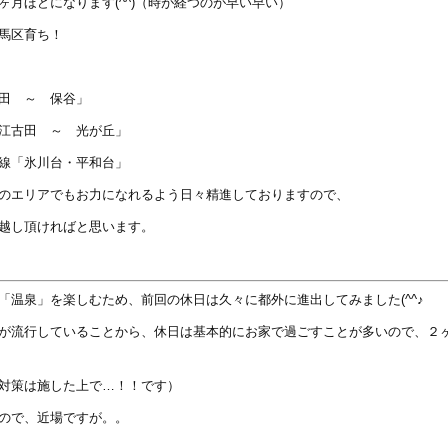
ヶ月ほどになります(^^)（時が経つのが早い早い）
馬区育ち！
田 ～ 保谷」
江古田 ～ 光が丘」
線「氷川台・平和台」
のエリアでもお力になれるよう日々精進しておりますので、
越し頂ければと思います。
「温泉」を楽しむため、前回の休日は久々に都外に進出してみました(^^♪
が流行していることから、休日は基本的にお家で過ごすことが多いので、２
対策は施した上で…！！です）
ので、近場ですが。。