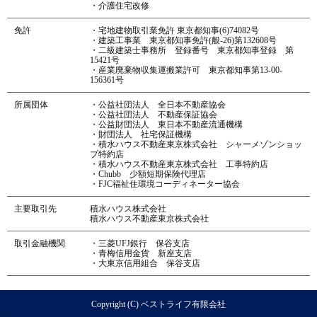
・介護住宅改修
免許
・宅地建物取引業免許 東京都知事(6)74082号
・建築工事業 東京都知事免許(般-26)第132608号
・二級建築士事務所 登録番号 東京都知事登録 第
15421号
・産業廃棄物収集運搬業許可 東京都知事第13-00-
156361号
所属団体
・公益社団法人 全日本不動産協会
・公益社団法人 不動産保証協会
・公益財団法人 東日本不動産流通機構
・財団法人 社宅保証機構
・積水ハウス不動産東京株式会社 シャーメゾンショッ
プ特約店
・積水ハウス不動産東京株式会社 工事特約店
・Chubb 少額短期保険代理店
・FJC福祉住環境コーディネーター協会
主要取引先
積水ハウス株式会社
積水ハウス不動産東京株式会社
取引金融機関
・三菱UFJ銀行 保谷支店
・青梅信用金貨 新座支店
・大東京信用組合 保谷支店
Copyright (C) ベストライフ有限会社