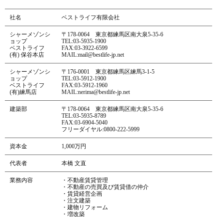
社名
ベストライフ有限会社
シャーメゾンシ
〒178-0064 東京都練馬区南大泉5-35-6
ョップ
TEL:03-5935-1900
ベストライフ
FAX:03-3922-6599
(有) 保谷本店
MAIL:mail@bestlife-jp.net
シャーメゾンシ
〒176-0001 東京都練馬区練馬3-1-5
ョップ
TEL:03-5912-1900
ベストライフ
FAX:03-5912-1960
(有)練馬店
MAIL:nerima@bestlife-jp.net
建築部
〒178-0064 東京都練馬区南大泉5-35-6
TEL:03-5935-8789
FAX:03-6904-5040
フリーダイヤル:0800-222-5999
資本金
1,000万円
代表者
本橋 文直
業務内容
・不動産賃貸管理
・不動産の売買及び賃貸借の仲介
・賃貸経営企画
・注文建築
・建物リフォーム
・増改築